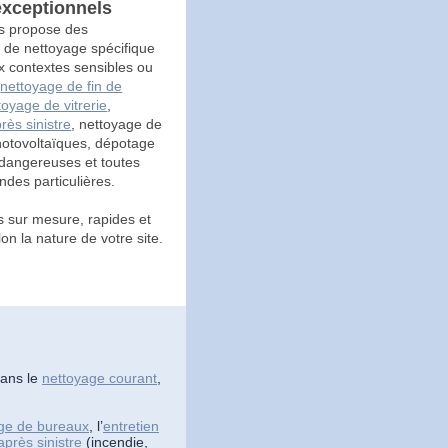
exceptionnels
s propose des
s de nettoyage spécifique
 contextes sensibles ou
:
nettoyage de fin de
toyage de vitrerie
,
rès sinistre
, nettoyage de
otovoltaïques, dépotage
dangereuses et toutes
des particulières.
s sur mesure, rapides et
lon la nature de votre site.
dans le
nettoyage courant
,
ge de bureaux
, l’
entretien
près sinistre
(incendie,