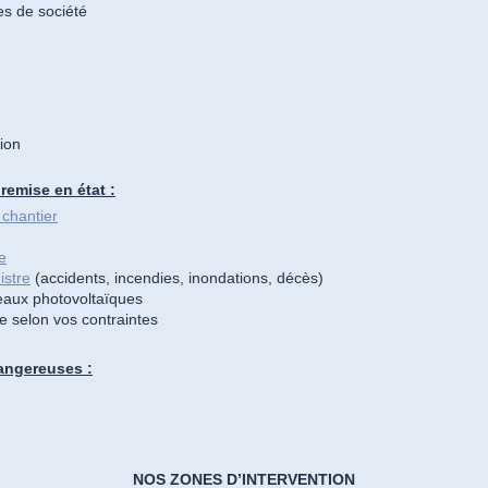
les de société
ion
remise en état :
 chantier
e
istre
(accidents, incendies, inondations, décès)
aux photovoltaïques
e selon vos contraintes
angereuses :
NOS ZONES D’INTERVENTION