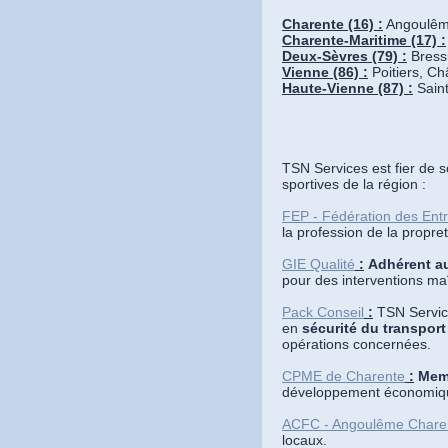
Charente (16) :
Angoulême
Charente-Maritime (17) :
Deux-Sèvres (79) :
Bressu
Vienne (86) :
Poitiers, Châ
Haute-Vienne (87) :
Saint
TSN Services est fier de so
sportives de la région :
FEP - Fédération des Entr
la profession de la propre
GIE Qualité
:
Adhérent au
pour des interventions maî
Pack Conseil
:
TSN Servic
en
sécurité du transpor
opérations concernées.
CPME de Charente
:
Memb
développement économique
ACFC - Angoulême Charen
locaux.