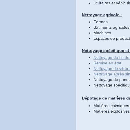
Utilitaires et véhicu
Nettoyage agricole :
Fermes
Bâtiments agricoles
Machines
Espaces de product
Nettoyage spécifique et 
Nettoyage de fin de
Remise en état
Nettoyage de vitreri
Nettoyage après sin
Nettoyage de panne
Nettoyage spécifiqu
Dépotage de matières d
Matières chimiques
Matières explosives