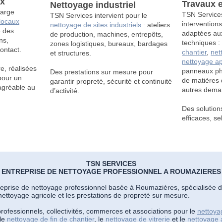
ux
Travaux 
Nettoyage industriel
harge
TSN Service
TSN Services intervient pour le
 locaux
intervention
nettoyage de sites industriels
: ateliers
e des
adaptées aux
de production, machines, entrepôts,
ns,
techniques 
zones logistiques, bureaux, bardages
ontact.
chantier
,
net
et structures.
nettoyage ap
e, réalisées
panneaux ph
Des prestations sur mesure pour
pour un
de matières 
garantir propreté, sécurité et continuité
agréable au
autres deman
d’activité.
Des solution
efficaces, se
TSN SERVICES
ENTREPRISE DE NETTOYAGE PROFESSIONNEL A ROUMAZIERES
eprise de nettoyage professionnel basée à Roumazières, spécialisée 
 nettoyage agricole et les prestations de propreté sur mesure.
fessionnels, collectivités, commerces et associations pour le
nettoya
 le
nettoyage de fin de chantier
, le
nettoyage de vitrerie
et le
nettoyage a