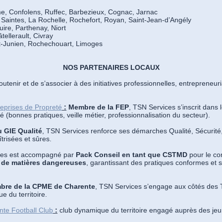
, Confolens, Ruffec, Barbezieux, Cognac, Jarnac
Saintes, La Rochelle, Rochefort, Royan, Saint-Jean-d’Angély
ire, Parthenay, Niort
tellerault, Civray
-Junien, Rochechouart, Limoges
NOS PARTENAIRES LOCAUX
utenir et de s’associer à des initiatives professionnelles, entrepreneuria
eprises de Propreté
:
Membre de la FEP
, TSN Services s’inscrit dans
té (bonnes pratiques, veille métier, professionnalisation du secteur).
 GIE Qualité
, TSN Services renforce ses démarches Qualité, Sécurit
trisées et sûres.
es est accompagné par
Pack Conseil en tant que
CSTMD
pour le co
t de matières dangereuses
, garantissant des pratiques conformes et 
re de la CPME de Charente
, TSN Services s’engage aux côtés des 
 du territoire.
te Football Club
:
club dynamique du territoire engagé auprès des jeu