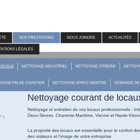
ÉTÉ
NOS PRESTATIONS
NOUS JOINDRE
ACTUALITÉS
ENTIONS LÉGALES
LOCAUX
NETTOYAGE INDUSTRIEL
NETTOYAGE VITRERIE
NETTOY
YAGE FIN DE CHANTIER
NETTOYAGE APRES SINISTRE
DEMANDE DE 
Nettoyage courant de locau
Nettoyage et entretien de vos locaux professionnels - In
Deux-Sèvres, Charente-Maritime, Vienne et Haute-Vienne 
s" !
La propreté des locaux est essentielle pour le confort des
des visiteurs et l’image de votre entreprise.