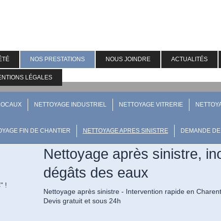
ÉTÉ
NOS PRESTATIONS
NOUS JOINDRE
ACTUALITÉS
ENTIONS LÉGALES
LOCAUX
NETTOYAGE INDUSTRIEL
NETTOYAGE VITRERIE
NETTOY
YAGE FIN DE CHANTIER
NETTOYAGE APRES SINISTRE
DEMANDE DE 
Nettoyage après sinistre, in
dégâts des eaux
s" !
Nettoyage après sinistre - Intervention rapide en Charen
Devis gratuit et sous 24h