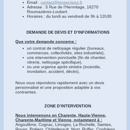
Email :
contact@tsnservices.fr
Adresse : 5 Rue de l'Hermitage, 16270
Roumazières-Loubert.
Horaires : du lundi au vendredi de 9h à 12h30.
DEMANDE DE DEVIS ET D’INFORMATIONS
Que votre demande concerne :
un contrat de nettoyage régulier (bureaux,
commerces, collectivités, sites industriels),
une intervention ponctuelle (fin de chantier,
vitrerie, nettoyage spécifique),
ou une urgence après sinistre (incendie,
inondation, accident, décès),
Nous vous répondons rapidement avec un devis
personnalisé et une proposition adaptée à vos
contraintes.
ZONE D’INTERVENTION
Nous intervenons en Charente, Haute-Vienne,
Charente-Maritime et Vienne, notamment à :
Angoulême, Cognac, Limoges, La Rochelle, Saintes,
Royan, Poitiers, Châtellerault, Niort, Ruffec, Confolens,