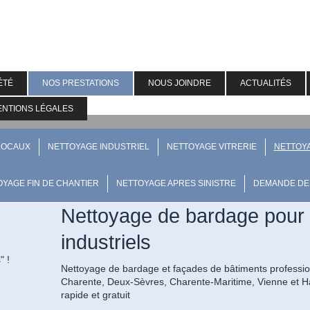
ÉTÉ
NOS PRESTATIONS
NOUS JOINDRE
ACTUALITÉS
ENTIONS LÉGALES
LOCAUX
NETTOYAGE INDUSTRIEL
NETTOYAGE VITRERIE
NETTOY
YAGE FIN DE CHANTIER
NETTOYAGE APRES SINISTRE
DEMANDE DE 
Nettoyage de bardage pour 
industriels
s" !
Nettoyage de bardage et façades de bâtiments professi
Charente, Deux-Sèvres, Charente-Maritime, Vienne et H
rapide et gratuit